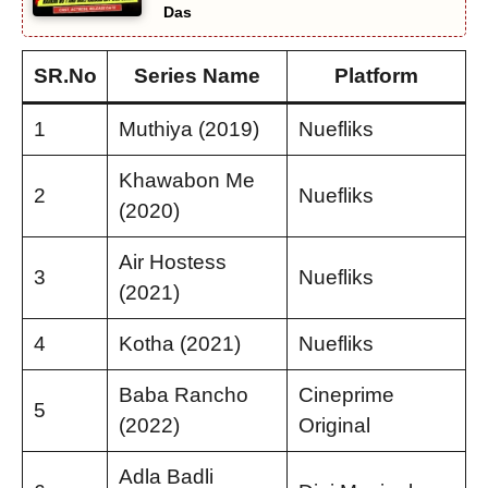
Das
SR.No
Series Name
Platform
1
Muthiya (2019)
Nuefliks
Khawabon Me
2
Nuefliks
(2020)
Air Hostess
3
Nuefliks
(2021)
4
Kotha (2021)
Nuefliks
Baba Rancho
Cineprime
5
(2022)
Original
Adla Badli