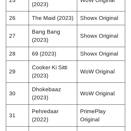
25
WoW Original
(2023)
26
The Maid (2023)
Showx Original
Bang Bang
27
Showx Original
(2023)
28
69 (2023)
Showx Original
Cooker Ki Sitti
29
WoW Original
(2023)
Dhokebaaz
30
WoW Original
(2023)
Pehredaar
PrimePlay
31
(2022)
Original