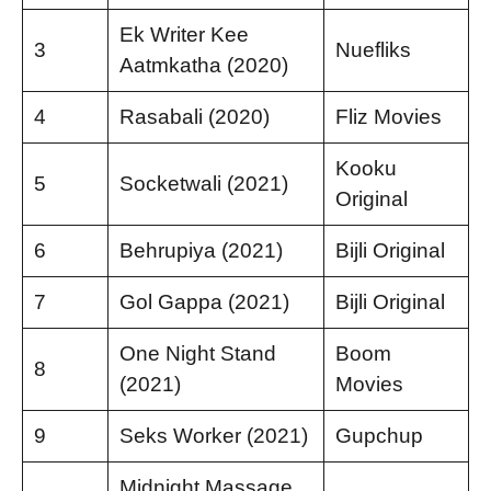
Ek Writer Kee
3
Nuefliks
Aatmkatha (2020)
4
Rasabali (2020)
Fliz Movies
Kooku
5
Socketwali (2021)
Original
6
Behrupiya (2021)
Bijli Original
7
Gol Gappa (2021)
Bijli Original
One Night Stand
Boom
8
(2021)
Movies
9
Seks Worker (2021)
Gupchup
Midnight Massage