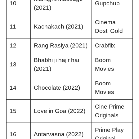
10
Gupchup
(2021)
Cinema
11
Kachakach (2021)
Dosti Gold
12
Rang Rasiya (2021)
Crabflix
Bhabhi ji hajir hai
Boom
13
(2021)
Movies
Boom
14
Chocolate (2022)
Movies
Cine Prime
15
Love in Goa (2022)
Originals
Prime Play
16
Antarvasna (2022)
Original