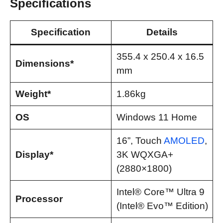
Specifications
Specification
Details
355.4 x 250.4 x 16.5
Dimensions*
mm
Weight*​
1.86kg
OS
Windows 11 Home
16”, Touch
AMOLED
,
Display*
3K WQXGA+
(2880×1800)
Intel® Core™ Ultra 9
Processor
(Intel® Evo™ Edition)