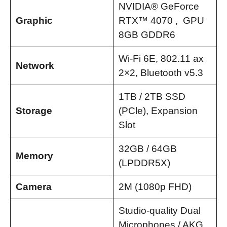
NVIDIA® GeForce
Graphic
RTX™ 4070
, GPU
8GB GDDR6
Wi-Fi 6E, 802.11 ax
Network
2×2, Bluetooth v5.3
1TB / 2TB SSD
Storage
(PCle), Expansion
Slot
32GB / 64GB
Memory
(LPDDR5X)
Camera
2M (1080p FHD)
Studio-quality Dual
Microphones / AKG