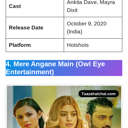
Ankita Dave, Mayra
Cast
Dixit
October 9, 2020
Release Date
(India)
Platform
Hotshots
4. Mere Angane Main (Owl Eye
Entertainment)