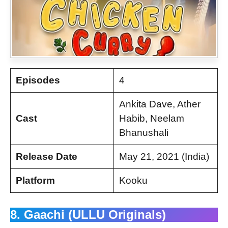
Episodes
4
Ankita Dave, Ather
Cast
Habib, Neelam
Bhanushali
Release Date
May 21, 2021 (India)
Platform
Kooku
8. Gaachi (ULLU Originals)