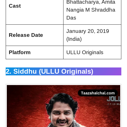
Bhattacharya, Amita
Cast
Nangia M Shraddha
Das
January 20, 2019
Release Date
(India)
Platform
ULLU Originals
2. Siddhu (ULLU Originals)