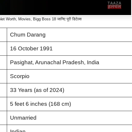
t Worth, Movies, Bigg Boss 18 जानिए पूरी डिटेल्स
Chum Darang
16 October 1991
Pasighat, Arunachal Pradesh, India
Scorpio
33 Years (as of 2024)
5 feet 6 inches (168 cm)
Unmarried
Indian