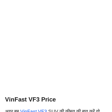
VinFast VF3 Price
अगर हम
VinFast VF3
SUV की कीमत की बात करें तो