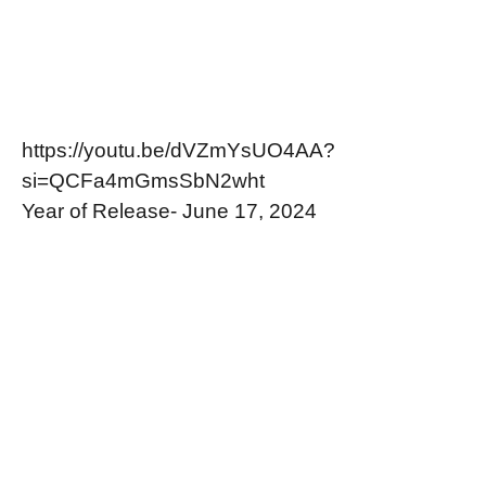
https://youtu.be/dVZmYsUO4AA?
si=QCFa4mGmsSbN2wht
Year of Release- June 17, 2024